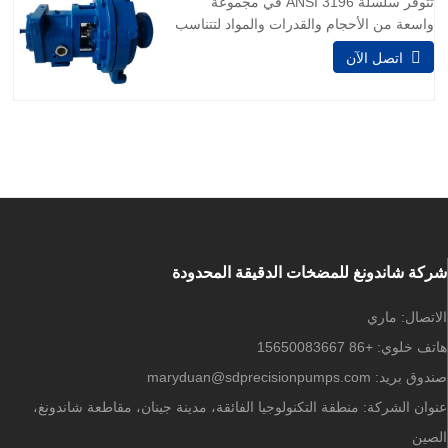
تتوفر سلسلة 3196 ANSI في مجموعة
H. نصائح سلامة المضخة
واسعة من الأحجام والقدرات والمواد لتتناسب
تمامًا مع أي برنامج سلس. 1.التطبيق:
اتصل الآن
المعالجة الكيميائية الصناعات العامة التعدين
الموارد المائية توليد الطاقة المعادن الأولية
اللب والورق النفط والغاز 2.سعة تصل إلى
7000 جالون في الدقيقة (1590 متر مكعب /
ساعة) يتجه إلى
شركة شاندونغ للمضخات الدقيقة المحدودة
الاتصال:
ماري
هاتف خلوي:
+86 15650083667
صندوق بريد:
maryduan@sdprecisionpumps.com
عنوان الشركة:
منطقة التكنولوجيا الفائقة، مدينة جينان، مقاطعة شاندونغ،
الصين