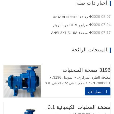
أخبار ذات صلة
البركات الأساسية كثافة السائبة قابل للتعديل
من 25 غرام / لتر إلى مائة…
2026-08-07
دفاعة 4x3-13HH 2205
2026-07-24
مراوح OEM من البرونز
2026-07-17
مضخة ANSI 3X1.5-10A
المنتجات الرائجة
3196 مضخة المنحنيات
مضخة الطرد المركزي. • الموديل 3196. •
S/N 788B861. • حجم 1 في x1-1/2 في. × 8
في. • المياه تدفق الأختام الميكانيكية
اتصل الآن
المزدوجة. محرك 1.5 حصان، 1,730 دورة في
الدقيقة، 230/460 فولت، 60 هرتز، 5.6/2,8
أمبير، 3 مراحل، قدرة 14 gpm. • الأبعاد
مضخة العمليات الكيميائية ANSI B73.1
الكلية 35 في. L x 12 بوصة. W × 15 بوصة.