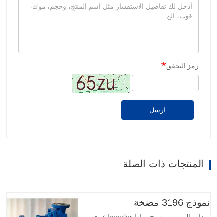
رمز التحقق
ارسل
المنتجات ذات الصلة
نموذج 3196 مضخة
ميزات التصميم مفتوح تماما Impeller غرف