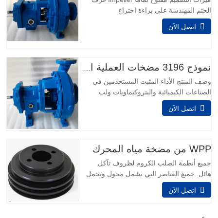
الختم المهندسة على براءة اختراع
Taperbore™ PLUS غرفة الختم بيج بوري™
اتصل الآن
سيل تشامبرز I-FRAME نهايات الطاقة
مراقبة الحالة على متن الطائرة Inpro VBXX-
D الهجين تحمل المعزلات تصميم سومب
محسن قسط محامل دفع واجب شديد LTi
نموذج 3196 مضخات العملية الكيميائية
نهاية الطاقة لتطبيقات التحميل العالي أنظمة
وصف المنتج الأداء المثبت المستخدمين في
تركيب…
الصناعات الكيميائية والبتروكيماويات ولب
الورق والورق والمعادن الأولية والأغذية
اتصل الآن
والمشروبات والصناعات العامة يعرفون أنهم لا
يستطيعون اتخاذ خيار أفضل من الأفضل -
نموذج 3196. Power Ends هي نتيجة لأكثر
من 160 عاما من الخبرة في التصميم ،
WPP من مضخة مياه المحرك
والتفاعل مع العملاء ،…
جميع أنظمة الصلب الكروم لظروف تآكل
هائل. جميع العناصر التي تشمل محول وتحمل
وحدة مصنوعة من الفولاذ المقاوم للصدأ.
اتصل الآن
وعلاوة على ذلك، الفولاذ المقاوم للصدأ يمكن
أن يتقرر على لجهاز وحدة تحمل مساعدة
لتوفير وجود أطول تشغيل في محيط تآكل.