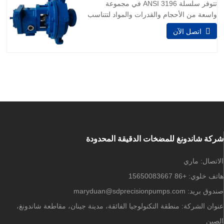
تتوفر سلسلة 3196 ANSI في مجموعة
H. نصائح سلامة المضخة
واسعة من الأحجام والقدرات والمواد لتتناسب
تمامًا مع أي برنامج سلس. 1.التطبيق:
اتصل الآن
المعالجة الكيميائية الصناعات العامة التعدين
الموارد المائية توليد الطاقة المعادن الأولية
اللب والورق النفط والغاز 2.سعة تصل إلى
7000 جالون في الدقيقة (1590 متر مكعب /
ساعة) يتجه إلى
شركة شاندونغ للمضخات الدقيقة المحدودة
الاتصال:
ماري
هاتف خلوي:
+86 15650083667
صندوق بريد:
maryduan@sdprecisionpumps.com
عنوان الشركة:
منطقة التكنولوجيا الفائقة، مدينة جينان، مقاطعة شاندونغ،
الصين