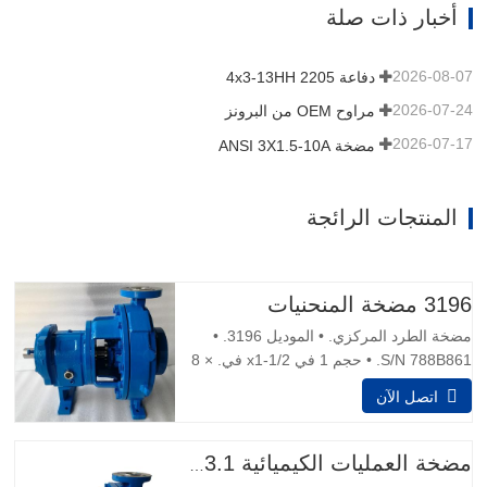
لتوفير وجود أطول تشغيل في محيط تآكل.
أخبار ذات صلة
البركات الأساسية كثافة السائبة قابل للتعديل
من 25 غرام / لتر إلى مائة…
2026-08-07
دفاعة 4x3-13HH 2205
2026-07-24
مراوح OEM من البرونز
2026-07-17
مضخة ANSI 3X1.5-10A
المنتجات الرائجة
3196 مضخة المنحنيات
مضخة الطرد المركزي. • الموديل 3196. •
S/N 788B861. • حجم 1 في x1-1/2 في. × 8
في. • المياه تدفق الأختام الميكانيكية
اتصل الآن
المزدوجة. محرك 1.5 حصان، 1,730 دورة في
الدقيقة، 230/460 فولت، 60 هرتز، 5.6/2,8
أمبير، 3 مراحل، قدرة 14 gpm. • الأبعاد
مضخة العمليات الكيميائية ANSI B73.1
الكلية 35 في. L x 12 بوصة. W × 15 بوصة.