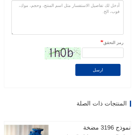
رمز التحقق
ارسل
المنتجات ذات الصلة
نموذج 3196 مضخة