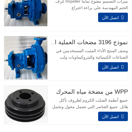
ميزات التصميم مفتوح تماما Impeller غرف
الختم المهندسة على براءة اختراع
Taperbore™ PLUS غرفة الختم بيج بوري™
اتصل الآن
سيل تشامبرز I-FRAME نهايات الطاقة
مراقبة الحالة على متن الطائرة Inpro VBXX-
D الهجين تحمل المعزلات تصميم سومب
محسن قسط محامل دفع واجب شديد LTi
نموذج 3196 مضخات العملية الكيميائية
نهاية الطاقة لتطبيقات التحميل العالي أنظمة
وصف المنتج الأداء المثبت المستخدمين في
تركيب…
الصناعات الكيميائية والبتروكيماويات ولب
الورق والورق والمعادن الأولية والأغذية
اتصل الآن
والمشروبات والصناعات العامة يعرفون أنهم لا
يستطيعون اتخاذ خيار أفضل من الأفضل -
نموذج 3196. Power Ends هي نتيجة لأكثر
من 160 عاما من الخبرة في التصميم ،
WPP من مضخة مياه المحرك
والتفاعل مع العملاء ،…
جميع أنظمة الصلب الكروم لظروف تآكل
هائل. جميع العناصر التي تشمل محول وتحمل
وحدة مصنوعة من الفولاذ المقاوم للصدأ.
اتصل الآن
وعلاوة على ذلك، الفولاذ المقاوم للصدأ يمكن
أن يتقرر على لجهاز وحدة تحمل مساعدة