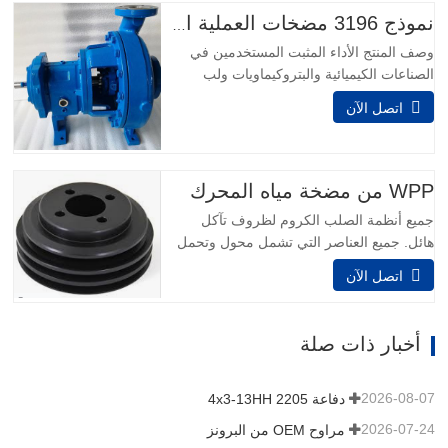
محسن قسط محامل دفع واجب شديد LTi
نموذج 3196 مضخات العملية الكيميائية
نهاية الطاقة لتطبيقات التحميل العالي أنظمة
وصف المنتج الأداء المثبت المستخدمين في
تركيب…
الصناعات الكيميائية والبتروكيماويات ولب
الورق والورق والمعادن الأولية والأغذية
اتصل الآن
والمشروبات والصناعات العامة يعرفون أنهم لا
يستطيعون اتخاذ خيار أفضل من الأفضل -
نموذج 3196. Power Ends هي نتيجة لأكثر
من 160 عاما من الخبرة في التصميم ،
WPP من مضخة مياه المحرك
والتفاعل مع العملاء ،…
جميع أنظمة الصلب الكروم لظروف تآكل
هائل. جميع العناصر التي تشمل محول وتحمل
وحدة مصنوعة من الفولاذ المقاوم للصدأ.
اتصل الآن
وعلاوة على ذلك، الفولاذ المقاوم للصدأ يمكن
أن يتقرر على لجهاز وحدة تحمل مساعدة
لتوفير وجود أطول تشغيل في محيط تآكل.
أخبار ذات صلة
البركات الأساسية كثافة السائبة قابل للتعديل
من 25 غرام / لتر إلى مائة…
2026-08-07
دفاعة 4x3-13HH 2205
2026-07-24
مراوح OEM من البرونز