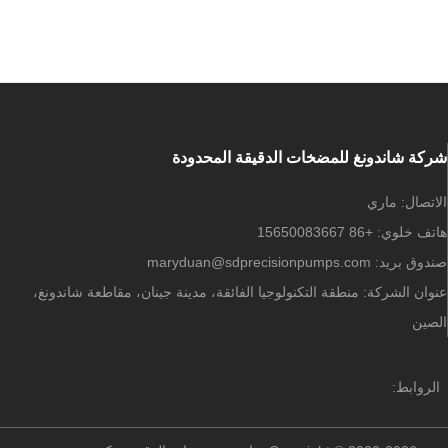
7000 جالون في الدقيقة (1590 متر مكعب /
ساعة) يتجه إلى
شركة شاندونغ للمضخات الدقيقة المحدودة
الاتصال:
ماري
هاتف خلوي:
+86 15650083667
صندوق بريد:
maryduan@sdprecisionpumps.com
عنوان الشركة:
منطقة التكنولوجيا الفائقة، مدينة جينان، مقاطعة شاندونغ،
الصين
الروابط: