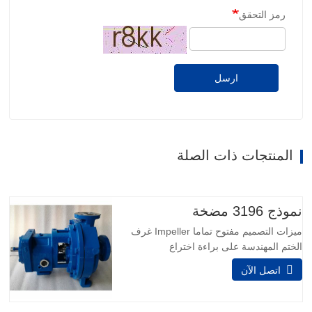
رمز التحقق
ارسل
المنتجات ذات الصلة
نموذج 3196 مضخة
ميزات التصميم مفتوح تماما Impeller غرف
الختم المهندسة على براءة اختراع
Taperbore™ PLUS غرفة الختم بيج بوري™
اتصل الآن
سيل تشامبرز I-FRAME نهايات الطاقة
مراقبة الحالة على متن الطائرة Inpro VBXX-
D الهجين تحمل المعزلات تصميم سومب