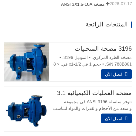
2026-07-17
مضخة ANSI 3X1.5-10A
المنتجات الرائجة
3196 مضخة المنحنيات
مضخة الطرد المركزي. • الموديل 3196. •
S/N 788B861. • حجم 1 في x1-1/2 في. × 8
في. • المياه تدفق الأختام الميكانيكية
اتصل الآن
المزدوجة. محرك 1.5 حصان، 1,730 دورة في
الدقيقة، 230/460 فولت، 60 هرتز، 5.6/2,8
أمبير، 3 مراحل، قدرة 14 gpm. • الأبعاد
مضخة العمليات الكيميائية ANSI B73.1
الكلية 35 في. L x 12 بوصة. W × 15 بوصة.
تتوفر سلسلة 3196 ANSI في مجموعة
H. نصائح سلامة المضخة
واسعة من الأحجام والقدرات والمواد لتتناسب
تمامًا مع أي برنامج سلس. 1.التطبيق:
اتصل الآن
المعالجة الكيميائية الصناعات العامة التعدين
الموارد المائية توليد الطاقة المعادن الأولية
اللب والورق النفط والغاز 2.سعة تصل إلى